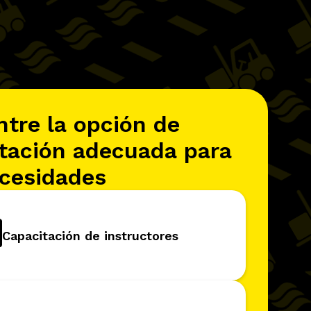
tre la opción de
tación adecuada para
cesidades
Capacitación de instructores