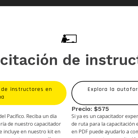
citación de instruc
 de instructores en
Explora la autofo
na
Precio: $575
el Pacífico. Reciba un día
Si ya es un capacitador expe
ría de nuestro capacitador
de ruta para la capacitació
e incluye en nuestro kit en
en PDF puede ayudarlo a com