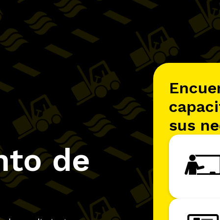
Encuen
capaci
sus ne
nto de